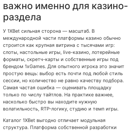
важно именно для казино-
раздела
У 1XBet сильная сторона — масштаб. В
международной части платформы казино обычно
строится как крупная витрина с тысячами игр:
слоты, настольные игры, live-казино, лотерейные
форматы, скретч-карты и собственные игры под
брендом 1xGames. Для опытного игрока это значит
простую вещь: выбор есть почти под любой стиль
сессии, но количество не равно качеству подбора.
Самая частая ошибка — оценивать площадку
только по числу тайтлов. На практике важнее,
насколько быстро вы находите нужную
волатильность, RTP-логику, студию и темп игры.
Каталог 1XBet выгодно отличает модульная
структура. Платформа собственной разработки