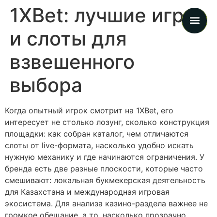
1XBet: лучшие игры
и слоты для
Cases 
взвешенного
выбора
Когда опытный игрок смотрит на 1XBet, его
интересует не столько лозунг, сколько конструкция
площадки: как собран каталог, чем отличаются
слоты от live-формата, насколько удобно искать
нужную механику и где начинаются ограничения. У
бренда есть две разные плоскости, которые часто
смешивают: локальная букмекерская деятельность
для Казахстана и международная игровая
экосистема. Для анализа казино-раздела важнее не
громкое обещание, а то, насколько прозрачно