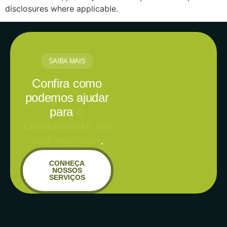
disclosures where applicable.
SAIBA MAIS
Confira como
podemos ajudar
para
o
crescimento do
seu negócio
.
CONHEÇA
NOSSOS
SERVIÇOS