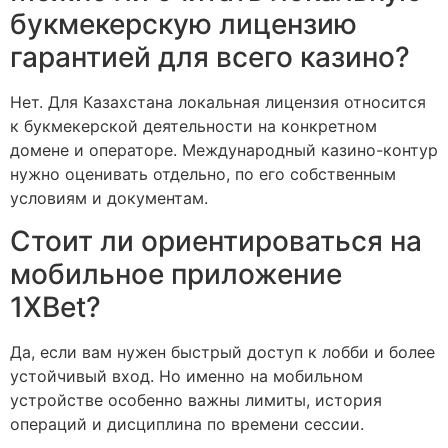
букмекерскую лицензию
гарантией для всего казино?
Нет. Для Казахстана локальная лицензия относится
к букмекерской деятельности на конкретном
домене и операторе. Международный казино-контур
нужно оценивать отдельно, по его собственным
условиям и документам.
Стоит ли ориентироваться на
мобильное приложение
1XBet?
Да, если вам нужен быстрый доступ к лобби и более
устойчивый вход. Но именно на мобильном
устройстве особенно важны лимиты, история
операций и дисциплина по времени сессии.