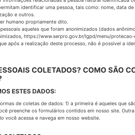
informações relacionadas à pessoa natural identificada ou 
ermitam identificar uma pessoa, tais como: nome, data d
ização e outros.
ser humano propriamente dito.
pessoais aqueles que foram anonimizados (dados anônimos)
imizados, https://www.serpro.gov.br/lgpd/menu/protecao
e após a realização deste processo, não é possível a iden
PESSOAIS COLETADOS? COMO SÃO C
?
MOS ESTES DADOS:
formas de coletas de dados: 1) a primeira é aqueles que sã
ocê preenche os formulários contidos em nosso site. Outra 
do você acessa e navega em nosso website.