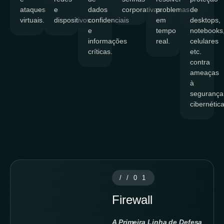
ataques
e
dados
corporativas.
problemas
de
virtuais.
dispositivos.
confidenciais
em
desktops,
e
tempo
notebooks
informações
real.
celulares
críticas.
etc.
contra
ameaças
à
segurança
cibernéti
//01
Firewall
A Primeira Linha de Defesa