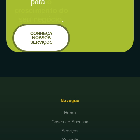
para
o
crescimento do
seu negócio
.
CONHEÇA
NOSSOS
SERVIÇOS
Navegue
Home
Cases de Sucesso
Serviços
Security