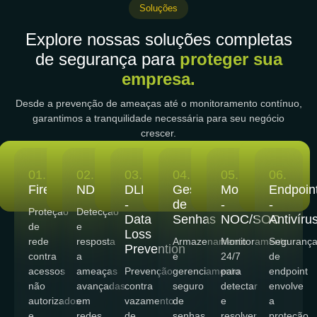
Soluções
Explore nossas soluções completas
de segurança para
proteger sua
empresa.
Desde a prevenção de ameaças até o monitoramento contínuo,
garantimos a tranquilidade necessária para seu negócio
crescer.
01.
02.
03.
04.
05.
06.
Firewall
NDR/XDR/EDR
DLP
Gestão
Monitoramento
Endpoin
-
de
-
-
Proteção
Detecção
Data
Senhas
NOC/SOC
Antivíru
de
e
Loss
rede
resposta
Armazenamento
Monitoramento
Seguranç
Prevention
contra
a
e
24/7
de
acessos
ameaças
Prevenção
gerenciamento
para
endpoint
não
avançadas
contra
seguro
detectar
envolve
autorizados
em
vazamento
de
e
a
e
redes
de
senhas
resolver
proteção