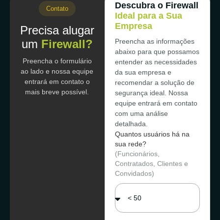
Descubra o Firewall
Contato
Ideal para a Sua
Empresa
Precisa alugar
um
Firewall?
Preencha as informações
abaixo para que possamos
Preencha o formulário
entender as necessidades
ao lado e nossa equipe
da sua empresa e
entrará em contato o
recomendar a solução de
mais breve possível.
segurança ideal. Nossa
equipe entrará em contato
com uma análise
detalhada.
Quantos usuários há na
sua rede?
(Funcionários,
Contratados, Clientes e
Convidados)