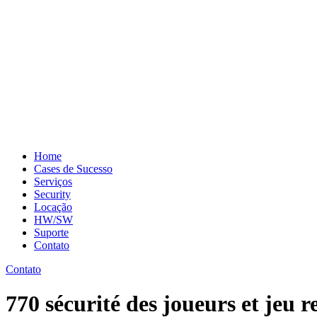
Home
Cases de Sucesso
Serviços
Security
Locação
HW/SW
Suporte
Contato
Contato
770 sécurité des joueurs et jeu