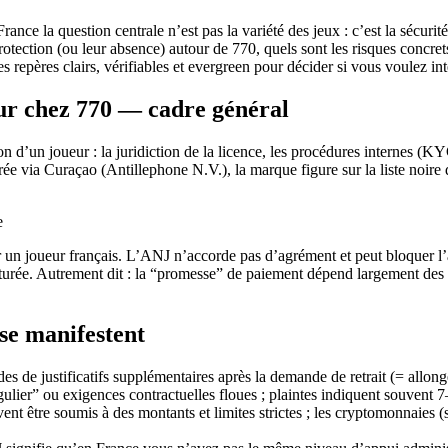
ce la question centrale n’est pas la variété des jeux : c’est la sécurité
otection (ou leur absence) autour de 770, quels sont les risques concret
 repères clairs, vérifiables et evergreen pour décider si vous voulez inte
ur chez 770 — cadre général
on d’un joueur : la juridiction de la licence, les procédures internes (KYC
livrée via Curaçao (Antillephone N.V.), la marque figure sur la liste noir
un joueur français. L’ANJ n’accorde pas d’agrément et peut bloquer l’ac
cturée. Autrement dit : la “promesse” de paiement dépend largement des p
 se manifestent
de justificatifs supplémentaires après la demande de retrait (= allong
ulier” ou exigences contractuelles floues ; plaintes indiquent souvent 7
vent être soumis à des montants et limites strictes ; les cryptomonnaies (