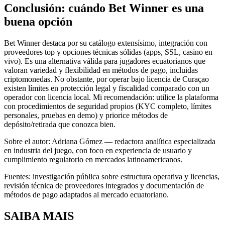
Conclusión: cuándo Bet Winner es una
buena opción
Bet Winner destaca por su catálogo extensísimo, integración con
proveedores top y opciones técnicas sólidas (apps, SSL, casino en
vivo). Es una alternativa válida para jugadores ecuatorianos que
valoran variedad y flexibilidad en métodos de pago, incluidas
criptomonedas. No obstante, por operar bajo licencia de Curaçao
existen límites en protección legal y fiscalidad comparado con un
operador con licencia local. Mi recomendación: utilice la plataforma
con procedimientos de seguridad propios (KYC completo, límites
personales, pruebas en demo) y priorice métodos de
depósito/retirada que conozca bien.
Sobre el autor: Adriana Gómez — redactora analítica especializada
en industria del juego, con foco en experiencia de usuario y
cumplimiento regulatorio en mercados latinoamericanos.
Fuentes: investigación pública sobre estructura operativa y licencias,
revisión técnica de proveedores integrados y documentación de
métodos de pago adaptados al mercado ecuatoriano.
SAIBA MAIS