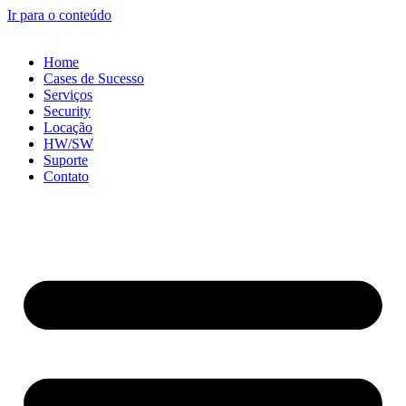
Ir para o conteúdo
Home
Cases de Sucesso
Serviços
Security
Locação
HW/SW
Suporte
Contato