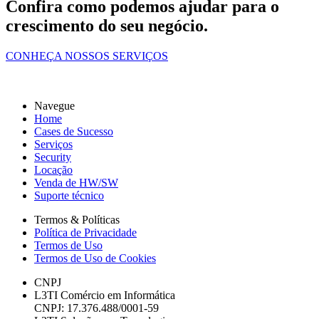
Confira como podemos ajudar para
o
crescimento do seu negócio
.
CONHEÇA NOSSOS SERVIÇOS
Navegue
Home
Cases de Sucesso
Serviços
Security
Locação
Venda de HW/SW
Suporte técnico
Termos & Políticas
Política de Privacidade
Termos de Uso
Termos de Uso de Cookies
CNPJ
L3TI Comércio em Informática
CNPJ: 17.376.488/0001-59