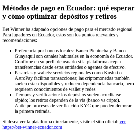
Métodos de pago en Ecuador: qué esperar
y cómo optimizar depósitos y retiros
Bet Winner ha adaptado opciones de pago para el mercado regional.
Para jugadores en Ecuador, estos son los puntos relevantes y
recomendaciones:
Preferencia por bancos locales: Banco Pichincha y Banco
Guayaquil son canales habituales en la economía de Ecuador.
Confirme en su perfil de usuario si la plataforma acepta
transferencias desde estas entidades o agentes de efectivo.
Pasarelas y wallets: servicios regionales como Kushki o
AstroPay facilitan transacciones; las criptomonedas también
suelen estar disponibles y reducen dependencia bancaria, pero
requieren conocimientos de wallet y redes.
Tiempos y verificación: los depósitos suelen acreditarse
rápido; los retiros dependen de la vía (banco vs cripto).
Anticipe procesos de verificación KYC que pueden demorar
la primera retirada.
Si desea ver la plataforma directamente, visite el sitio oficial:
ver
https://bet-winner-ecuador.com