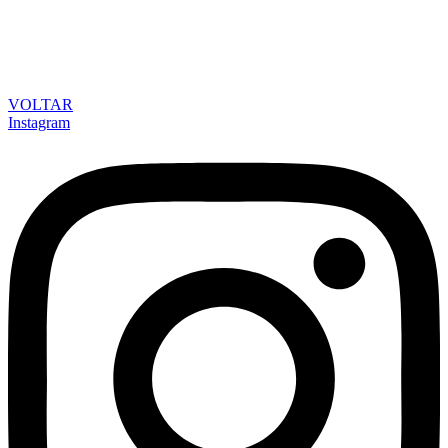
VOLTAR
Instagram