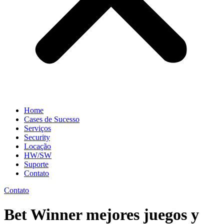
Home
Cases de Sucesso
Serviços
Security
Locação
HW/SW
Suporte
Contato
Contato
Bet Winner mejores juegos y