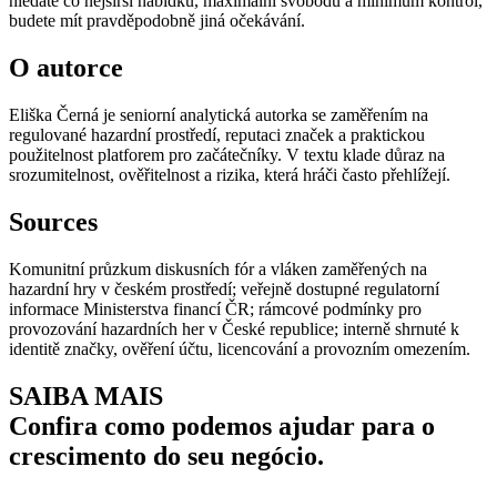
hledáte co nejširší nabídku, maximální svobodu a minimum kontrol,
budete mít pravděpodobně jiná očekávání.
O autorce
Eliška Černá je seniorní analytická autorka se zaměřením na
regulované hazardní prostředí, reputaci značek a praktickou
použitelnost platforem pro začátečníky. V textu klade důraz na
srozumitelnost, ověřitelnost a rizika, která hráči často přehlížejí.
Sources
Komunitní průzkum diskusních fór a vláken zaměřených na
hazardní hry v českém prostředí; veřejně dostupné regulatorní
informace Ministerstva financí ČR; rámcové podmínky pro
provozování hazardních her v České republice; interně shrnuté k
identitě značky, ověření účtu, licencování a provozním omezením.
SAIBA MAIS
Confira como podemos ajudar para
o
crescimento do seu negócio
.