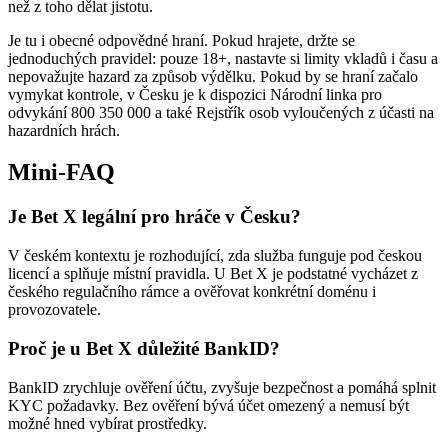
než z toho dělat jistotu.
Je tu i obecné odpovědné hraní. Pokud hrajete, držte se
jednoduchých pravidel: pouze 18+, nastavte si limity vkladů i času a
nepovažujte hazard za způsob výdělku. Pokud by se hraní začalo
vymykat kontrole, v Česku je k dispozici Národní linka pro
odvykání 800 350 000 a také Rejstřík osob vyloučených z účasti na
hazardních hrách.
Mini-FAQ
Je Bet X legální pro hráče v Česku?
V českém kontextu je rozhodující, zda služba funguje pod českou
licencí a splňuje místní pravidla. U Bet X je podstatné vycházet z
českého regulačního rámce a ověřovat konkrétní doménu i
provozovatele.
Proč je u Bet X důležité BankID?
BankID zrychluje ověření účtu, zvyšuje bezpečnost a pomáhá splnit
KYC požadavky. Bez ověření bývá účet omezený a nemusí být
možné hned vybírat prostředky.