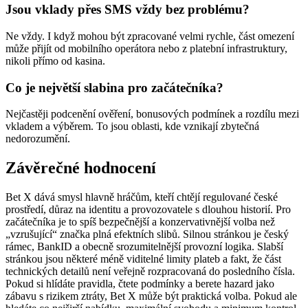
Jsou vklady přes SMS vždy bez problému?
Ne vždy. I když mohou být zpracované velmi rychle, část omezení
může přijít od mobilního operátora nebo z platební infrastruktury,
nikoli přímo od kasina.
Co je největší slabina pro začátečníka?
Nejčastěji podcenění ověření, bonusových podmínek a rozdílu mezi
vkladem a výběrem. To jsou oblasti, kde vznikají zbytečná
nedorozumění.
Závěrečné hodnocení
Bet X dává smysl hlavně hráčům, kteří chtějí regulované české
prostředí, důraz na identitu a provozovatele s dlouhou historií. Pro
začátečníka je to spíš bezpečnější a konzervativnější volba než
„vzrušující“ značka plná efektních slibů. Silnou stránkou je český
rámec, BankID a obecně srozumitelnější provozní logika. Slabší
stránkou jsou některé méně viditelné limity plateb a fakt, že část
technických detailů není veřejně rozpracovaná do posledního čísla.
Pokud si hlídáte pravidla, čtete podmínky a berete hazard jako
zábavu s rizikem ztráty, Bet X může být praktická volba. Pokud ale