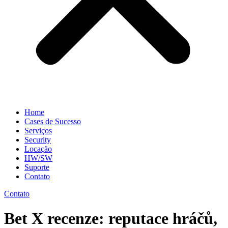
Home
Cases de Sucesso
Serviços
Security
Locação
HW/SW
Suporte
Contato
Contato
Bet X recenze: reputace hráčů,