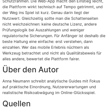
Schutzrahmen. Die Web-App macht den Einstieg leicht,
die Plattform wirkt technisch auf Tempo getrimmt, und
der Weg ins Spiel ist kurz. Genau darin liegt der
Nutzwert. Gleichzeitig sollte man die Schattenseiten
nicht weichzeichnen: keine deutsche Lizenz, andere
Prüfungslogik bei Auszahlungen und weniger
regulatorische Sicherungen. Für Anfänger ist deshalb die
beste Haltung eine einfache: erst verstehen, dann
einzahlen. Wer das mobile Erlebnis nüchtern als
Werkzeug betrachtet und nicht als Qualitätsbeweis für
alles andere, bewertet die Plattform fairer.
Über den Autor
Anna Neumann schreibt analytische Guides mit Fokus
auf praktische Einordnung, Nutzererwartungen und
realistische Risikoabwägung im Online-Glücksspiel.
Quellen