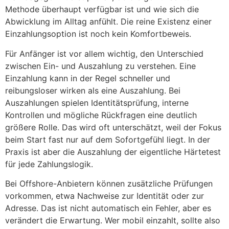
Methode überhaupt verfügbar ist und wie sich die
Abwicklung im Alltag anfühlt. Die reine Existenz einer
Einzahlungsoption ist noch kein Komfortbeweis.
Für Anfänger ist vor allem wichtig, den Unterschied
zwischen Ein- und Auszahlung zu verstehen. Eine
Einzahlung kann in der Regel schneller und
reibungsloser wirken als eine Auszahlung. Bei
Auszahlungen spielen Identitätsprüfung, interne
Kontrollen und mögliche Rückfragen eine deutlich
größere Rolle. Das wird oft unterschätzt, weil der Fokus
beim Start fast nur auf dem Sofortgefühl liegt. In der
Praxis ist aber die Auszahlung der eigentliche Härtetest
für jede Zahlungslogik.
Bei Offshore-Anbietern können zusätzliche Prüfungen
vorkommen, etwa Nachweise zur Identität oder zur
Adresse. Das ist nicht automatisch ein Fehler, aber es
verändert die Erwartung. Wer mobil einzahlt, sollte also