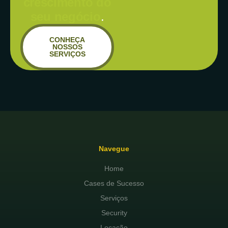
crescimento do
seu negócio
.
CONHEÇA
NOSSOS
SERVIÇOS
Navegue
Home
Cases de Sucesso
Serviços
Security
Locação