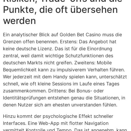
Punkte, die oft übersehen
werden
Ein analytischer Blick auf Golden Bet Casino muss die
Grenzen offen benennen. Erstens: Das Angebot hat
keine deutsche Lizenz. Das ist für die Einordnung
zentral, weil damit wichtige Schutzfunktionen des
deutschen Markts nicht greifen. Zweitens: Mobile
Bequemlichkeit kann zu impulsiverem Verhalten führen.
Wer jederzeit mit dem Handy spielen kann, unterschätzt
schnell, wie oft kleine Sessions im Laufe eines Tages
zusammenkommen. Drittens: Bei Bonus- oder
Identitätsprüfungen entstehen genau die Situationen, in
denen Nutzer sich am ehesten unverstanden fühlen.
Hinzu kommt der psychologische Effekt schneller
Interfaces. Eine Web-App mit flotter Navigation
vermittelt Kontrolle und Tempo. Das ist angenehm, kann