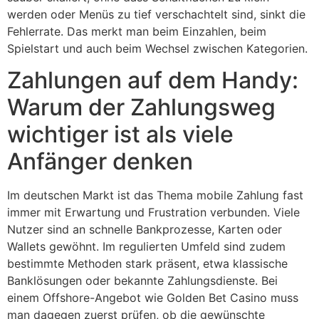
werden oder Menüs zu tief verschachtelt sind, sinkt die
Fehlerrate. Das merkt man beim Einzahlen, beim
Spielstart und auch beim Wechsel zwischen Kategorien.
Zahlungen auf dem Handy:
Warum der Zahlungsweg
wichtiger ist als viele
Anfänger denken
Im deutschen Markt ist das Thema mobile Zahlung fast
immer mit Erwartung und Frustration verbunden. Viele
Nutzer sind an schnelle Bankprozesse, Karten oder
Wallets gewöhnt. Im regulierten Umfeld sind zudem
bestimmte Methoden stark präsent, etwa klassische
Banklösungen oder bekannte Zahlungsdienste. Bei
einem Offshore-Angebot wie Golden Bet Casino muss
man dagegen zuerst prüfen, ob die gewünschte