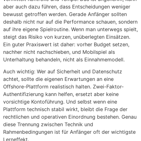
aber auch dazu führen, dass Entscheidungen weniger
bewusst getroffen werden. Gerade Anfänger sollten
deshalb nicht nur auf die Performance schauen, sondern
auf ihre eigene Spielroutine. Wenn man unterwegs spielt,
steigt das Risiko von kurzen, unüberlegten Einsätzen.
Ein guter Praxiswert ist daher: vorher Budget setzen,
nachher nicht nachschieben, und Mobilspiel als
Unterhaltung behandeln, nicht als Einnahmemodell.
Auch wichtig: Wer auf Sicherheit und Datenschutz
achtet, sollte die eigenen Erwartungen an eine
Offshore-Plattform realistisch halten. Zwei-Faktor-
Authentifizierung kann helfen, ersetzt aber keine
vorsichtige Kontoführung. Und selbst wenn eine
Plattform technisch stabil wirkt, bleibt die Frage der
rechtlichen und operativen Einordnung bestehen. Genau
diese Trennung zwischen Technik und
Rahmenbedingungen ist für Anfänger oft der wichtigste
Lerneffekt.