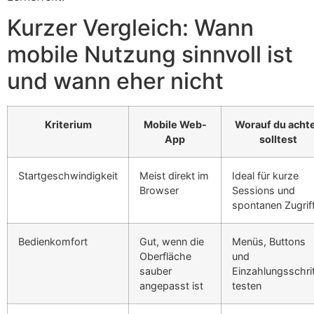
Kurzer Vergleich: Wann
mobile Nutzung sinnvoll ist
und wann eher nicht
Kriterium
Mobile Web-
Worauf du acht
App
solltest
Startgeschwindigkeit
Meist direkt im
Ideal für kurze
Browser
Sessions und
spontanen Zugrif
Bedienkomfort
Gut, wenn die
Menüs, Buttons
Oberfläche
und
sauber
Einzahlungsschri
angepasst ist
testen