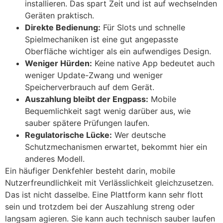
installieren. Das spart Zeit und ist auf wechselnden
Geräten praktisch.
Direkte Bedienung:
Für Slots und schnelle
Spielmechaniken ist eine gut angepasste
Oberfläche wichtiger als ein aufwendiges Design.
Weniger Hürden:
Keine native App bedeutet auch
weniger Update-Zwang und weniger
Speicherverbrauch auf dem Gerät.
Auszahlung bleibt der Engpass:
Mobile
Bequemlichkeit sagt wenig darüber aus, wie
sauber spätere Prüfungen laufen.
Regulatorische Lücke:
Wer deutsche
Schutzmechanismen erwartet, bekommt hier ein
anderes Modell.
Ein häufiger Denkfehler besteht darin, mobile
Nutzerfreundlichkeit mit Verlässlichkeit gleichzusetzen.
Das ist nicht dasselbe. Eine Plattform kann sehr flott
sein und trotzdem bei der Auszahlung streng oder
langsam agieren. Sie kann auch technisch sauber laufen