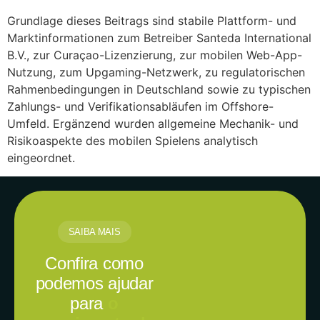
Grundlage dieses Beitrags sind stabile Plattform- und
Marktinformationen zum Betreiber Santeda International
B.V., zur Curaçao-Lizenzierung, zur mobilen Web-App-
Nutzung, zum Upgaming-Netzwerk, zu regulatorischen
Rahmenbedingungen in Deutschland sowie zu typischen
Zahlungs- und Verifikationsabläufen im Offshore-
Umfeld. Ergänzend wurden allgemeine Mechanik- und
Risikoaspekte des mobilen Spielens analytisch
eingeordnet.
SAIBA MAIS
Confira como
podemos ajudar
para
o