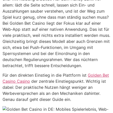
allem: lädt die Seite schnell, lassen sich Ein- und
Auszahlungen sauber verstehen, und ist der Weg zum
Spiel kurz genug, ohne dass man ständig suchen muss?
Bei Golden Bet Casino liegt der Fokus klar auf einer
Web-App statt auf einer nativen Anwendung. Das ist für
viele praktisch, weil nichts extra installiert werden muss.
Gleichzeitig bringt dieses Modell aber auch Grenzen mit
sich, etwa bei Push-Funktionen, im Umgang mit
Sperrsystemen und bei der Einordnung in den
deutschen Regulierungsrahmen. Wer das nüchtern
betrachtet, trifft bessere Entscheidungen.
Für den direkten Einstieg in die Plattform ist
Golden Bet
Casino Casino
der zentrale Einstiegspunkt. Wichtig ist
dabei: Der praktische Nutzen hängt weniger an
Werbeversprechen als an den Mechaniken dahinter.
Genau darauf geht dieser Guide ein.