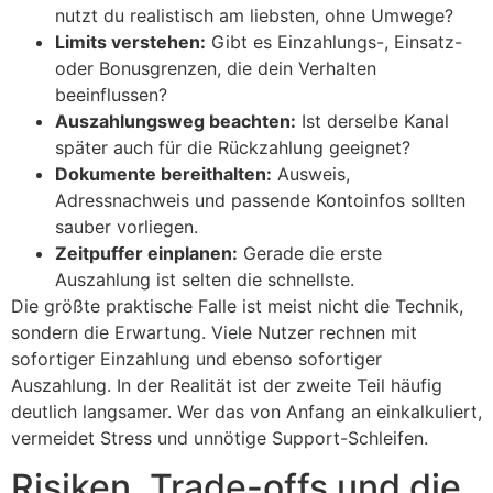
nutzt du realistisch am liebsten, ohne Umwege?
Limits verstehen:
Gibt es Einzahlungs-, Einsatz-
oder Bonusgrenzen, die dein Verhalten
beeinflussen?
Auszahlungsweg beachten:
Ist derselbe Kanal
später auch für die Rückzahlung geeignet?
Dokumente bereithalten:
Ausweis,
Adressnachweis und passende Kontoinfos sollten
sauber vorliegen.
Zeitpuffer einplanen:
Gerade die erste
Auszahlung ist selten die schnellste.
Die größte praktische Falle ist meist nicht die Technik,
sondern die Erwartung. Viele Nutzer rechnen mit
sofortiger Einzahlung und ebenso sofortiger
Auszahlung. In der Realität ist der zweite Teil häufig
deutlich langsamer. Wer das von Anfang an einkalkuliert,
vermeidet Stress und unnötige Support-Schleifen.
Risiken, Trade-offs und die