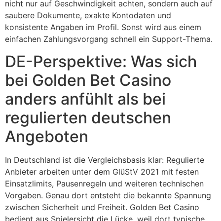
nicht nur auf Geschwindigkeit achten, sondern auch auf
saubere Dokumente, exakte Kontodaten und
konsistente Angaben im Profil. Sonst wird aus einem
einfachen Zahlungsvorgang schnell ein Support-Thema.
DE-Perspektive: Was sich
bei Golden Bet Casino
anders anfühlt als bei
regulierten deutschen
Angeboten
In Deutschland ist die Vergleichsbasis klar: Regulierte
Anbieter arbeiten unter dem GlüStV 2021 mit festen
Einsatzlimits, Pausenregeln und weiteren technischen
Vorgaben. Genau dort entsteht die bekannte Spannung
zwischen Sicherheit und Freiheit. Golden Bet Casino
bedient aus Spielersicht die Lücke, weil dort typische