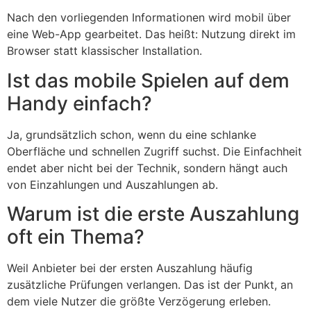
Nach den vorliegenden Informationen wird mobil über
eine Web-App gearbeitet. Das heißt: Nutzung direkt im
Browser statt klassischer Installation.
Ist das mobile Spielen auf dem
Handy einfach?
Ja, grundsätzlich schon, wenn du eine schlanke
Oberfläche und schnellen Zugriff suchst. Die Einfachheit
endet aber nicht bei der Technik, sondern hängt auch
von Einzahlungen und Auszahlungen ab.
Warum ist die erste Auszahlung
oft ein Thema?
Weil Anbieter bei der ersten Auszahlung häufig
zusätzliche Prüfungen verlangen. Das ist der Punkt, an
dem viele Nutzer die größte Verzögerung erleben.