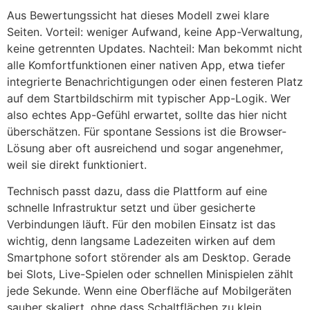
Aus Bewertungssicht hat dieses Modell zwei klare
Seiten. Vorteil: weniger Aufwand, keine App-Verwaltung,
keine getrennten Updates. Nachteil: Man bekommt nicht
alle Komfortfunktionen einer nativen App, etwa tiefer
integrierte Benachrichtigungen oder einen festeren Platz
auf dem Startbildschirm mit typischer App-Logik. Wer
also echtes App-Gefühl erwartet, sollte das hier nicht
überschätzen. Für spontane Sessions ist die Browser-
Lösung aber oft ausreichend und sogar angenehmer,
weil sie direkt funktioniert.
Technisch passt dazu, dass die Plattform auf eine
schnelle Infrastruktur setzt und über gesicherte
Verbindungen läuft. Für den mobilen Einsatz ist das
wichtig, denn langsame Ladezeiten wirken auf dem
Smartphone sofort störender als am Desktop. Gerade
bei Slots, Live-Spielen oder schnellen Minispielen zählt
jede Sekunde. Wenn eine Oberfläche auf Mobilgeräten
sauber skaliert, ohne dass Schaltflächen zu klein