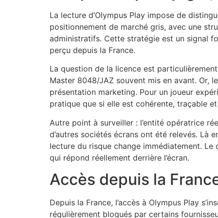
La lecture d’Olympus Play impose de distingue
positionnement de marché gris, avec une str
administratifs. Cette stratégie est un signal fo
perçu depuis la France.
La question de la licence est particulièreme
Master 8048/JAZ souvent mis en avant. Or, le
présentation marketing. Pour un joueur expér
pratique que si elle est cohérente, traçable e
Autre point à surveiller : l’entité opératrice
d’autres sociétés écrans ont été relevés. Là en
lecture du risque change immédiatement. Le cat
qui répond réellement derrière l’écran.
Accès depuis la France
Depuis la France, l’accès à Olympus Play s’ins
régulièrement bloqués par certains fournisseur