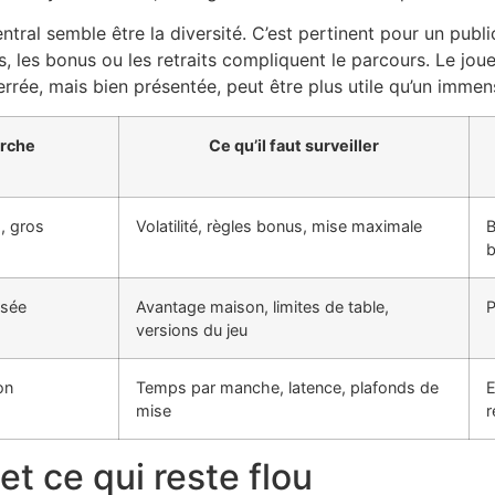
al semble être la diversité. C’est pertinent pour un public 
ccès, les bonus ou les retraits compliquent le parcours. Le j
errée, mais bien présentée, peut être plus utile qu’un imme
erche
Ce qu’il faut surveiller
, gros
Volatilité, règles bonus, mise maximale
B
b
isée
Avantage maison, limites de table,
P
versions du jeu
on
Temps par manche, latence, plafonds de
E
mise
r
et ce qui reste flou