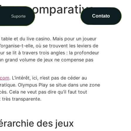
alyse comparative
Contato
Suporte
table et du live casino. Mais pour un joueur
organise-t-elle, où se trouvent les leviers de
r se lit à travers trois angles : la profondeur
car un grand volume de jeux ne compense pas
r.com
. L’intérêt, ici, n’est pas de céder au
ratique. Olympus Play se situe dans une zone
ès. Cela ne veut pas dire qu’il faut tout
 très transparente.
érarchie des jeux