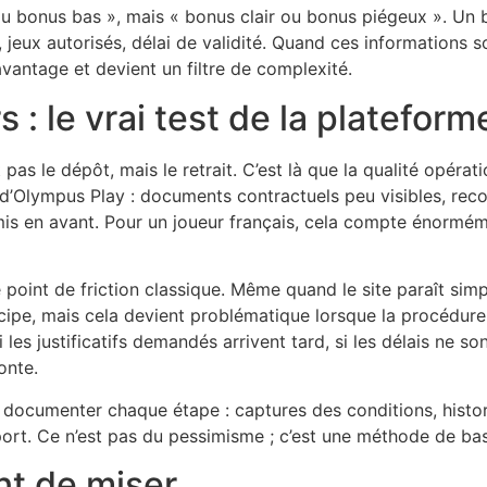
u bonus bas », mais « bonus clair ou bonus piégeux ». Un b
, jeux autorisés, délai de validité. Quand ces information
avantage et devient un filtre de complexité.
 : le vrai test de la plateform
as le dépôt, mais le retrait. C’est là que la qualité opérati
 d’Olympus Play : documents contractuels peu visibles, rec
is en avant. Pour un joueur français, cela compte énorméme
 point de friction classique. Même quand le site paraît simple
cipe, mais cela devient problématique lorsque la procédure n
es justificatifs demandés arrivent tard, si les délais ne son
onte.
 à documenter chaque étape : captures des conditions, histo
t. Ce n’est pas du pessimisme ; c’est une méthode de base
nt de miser