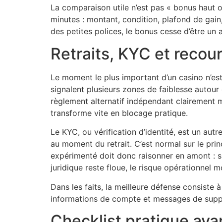
La comparaison utile n’est pas « bonus haut o
minutes : montant, condition, plafond de gain
des petites polices, le bonus cesse d’être un 
Retraits, KYC et recours
Le moment le plus important d’un casino n’est p
signalent plusieurs zones de faiblesse autour
règlement alternatif indépendant clairement m
transforme vite en blocage pratique.
Le KYC, ou vérification d’identité, est un autre
au moment du retrait. C’est normal sur le prin
expérimenté doit donc raisonner en amont : si l
juridique reste floue, le risque opérationnel m
Dans les faits, la meilleure défense consiste
informations de compte et messages de suppor
Checklist pratique ava