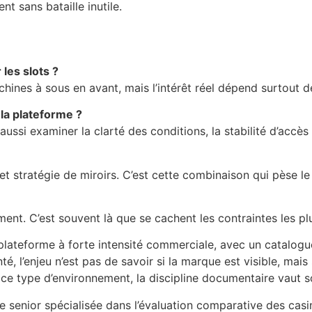
nt sans bataille inutile.
les slots ?
ines à sous en avant, mais l’intérêt réel dépend surtout de l
 la plateforme ?
aussi examiner la clarté des conditions, la stabilité d’accès 
et stratégie de miroirs. C’est cette combinaison qui pèse le
ment. C’est souvent là que se cachent les contraintes les pl
lateforme à forte intensité commerciale, avec un catalogue
é, l’enjeu n’est pas de savoir si la marque est visible, mais
s ce type d’environnement, la discipline documentaire vaut 
 senior spécialisée dans l’évaluation comparative des casi