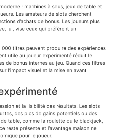
e moderne : machines à sous, jeux de table et
 joueurs. Les amateurs de slots cherchent
nctions d’achats de bonus. Les joueurs plus
e, lui, vise ceux qui préfèrent un
1 000 titres peuvent produire des expériences
ent utile au joueur expérimenté réduit le
es de bonus internes au jeu. Quand ces filtres
r l’impact visuel et la mise en avant
r expérimenté
sion et la lisibilité des résultats. Les slots
urtes, des pics de gains potentiels ou des
de table, comme la roulette ou le blackjack,
ce reste présente et l’avantage maison ne
nomique pour le joueur.