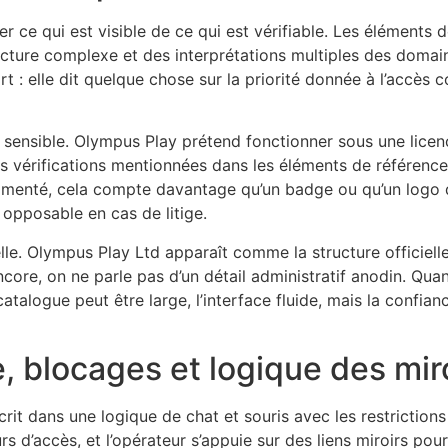
r ce qui est visible de ce qui est vérifiable. Les éléments 
ucture complexe et des interprétations multiples des doma
rt : elle dit quelque chose sur la priorité donnée à l’accès c
nt sensible. Olympus Play prétend fonctionner sous une lic
s vérifications mentionnées dans les éléments de référenc
imenté, cela compte davantage qu’un badge ou qu’un logo de 
t opposable en cas de litige.
 réelle. Olympus Play Ltd apparaît comme la structure officie
core, on ne parle pas d’un détail administratif anodin. Quand
alogue peut être large, l’interface fluide, mais la confianc
, blocages et logique des mir
crit dans une logique de chat et souris avec les restrictions
s d’accès, et l’opérateur s’appuie sur des liens miroirs pour