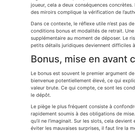
joueur, cela a deux conséquences concrètes. D’a
des miroirs complique la vérification de l’auth
Dans ce contexte, le réflexe utile n’est pas de
conditions bonus et modalités de retrait. U
supplémentaire au moment de déposer. Le risqu
petits détails juridiques deviennent difficiles à
Bonus, mise en avant 
Le bonus est souvent le premier argument de 
bienvenue potentiellement élevé, ce qui expliqu
valeur brute. Ce qui compte, ce sont les condi
le dépôt.
Le piège le plus fréquent consiste à confondr
rapidement soumis à des obligations de mise. L
qu’il ne l’imaginait. Sur les slots, cela devie
éviter les mauvaises surprises, il faut lire la