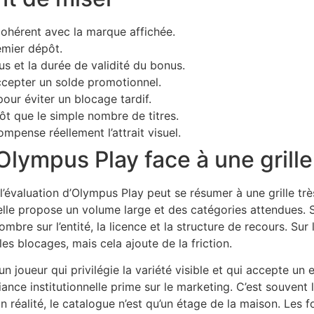
 cohérent avec la marque affichée.
emier dépôt.
lus et la durée de validité du bonus.
accepter un solde promotionnel.
our éviter un blocage tardif.
ôt que le simple nombre de titres.
mpense réellement l’attrait visuel.
Olympus Play face à une grille
’évaluation d’Olympus Play peut se résumer à une grille très
le propose un volume large et des catégories attendues. Sur
re sur l’entité, la licence et la structure de recours. Sur 
les blocages, mais cela ajoute de la friction.
 joueur qui privilégie la variété visible et qui accepte un 
ce institutionnelle prime sur le marketing. C’est souvent là
n réalité, le catalogue n’est qu’un étage de la maison. Les fo