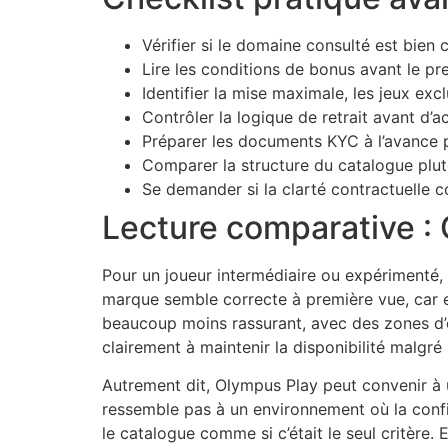
Vérifier si le domaine consulté est bien
Lire les conditions de bonus avant le pr
Identifier la mise maximale, les jeux exc
Contrôler la logique de retrait avant d’
Préparer les documents KYC à l’avance p
Comparer la structure du catalogue plut
Se demander si la clarté contractuelle co
Lecture comparative : 
Pour un joueur intermédiaire ou expérimenté, l
marque semble correcte à première vue, car el
beaucoup moins rassurant, avec des zones d’omb
clairement à maintenir la disponibilité malgré 
Autrement dit, Olympus Play peut convenir à un
ressemble pas à un environnement où la confian
le catalogue comme si c’était le seul critère. E