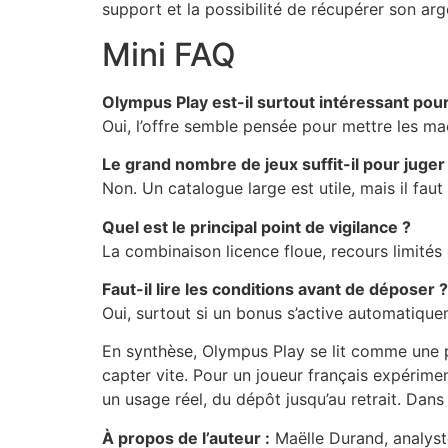
support et la possibilité de récupérer son arge
Mini FAQ
Olympus Play est-il surtout intéressant pour 
Oui, l’offre semble pensée pour mettre les mach
Le grand nombre de jeux suffit-il pour juger
Non. Un catalogue large est utile, mais il faut 
Quel est le principal point de vigilance ?
La combinaison licence floue, recours limités 
Faut-il lire les conditions avant de déposer ?
Oui, surtout si un bonus s’active automatique
En synthèse, Olympus Play se lit comme une p
capter vite. Pour un joueur français expériment
un usage réel, du dépôt jusqu’au retrait. Dan
À propos de l’auteur :
Maëlle Durand, analyste