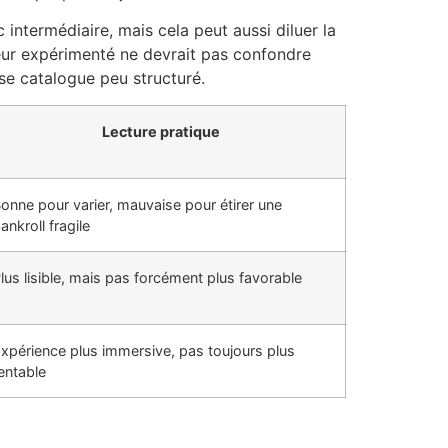
intermédiaire, mais cela peut aussi diluer la
oueur expérimenté ne devrait pas confondre
nse catalogue peu structuré.
Lecture pratique
onne pour varier, mauvaise pour étirer une
ankroll fragile
lus lisible, mais pas forcément plus favorable
xpérience plus immersive, pas toujours plus
entable