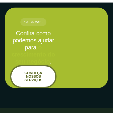
SAIBA MAIS
Confira como
podemos ajudar
para
o
crescimento do
seu negócio
.
CONHEÇA
NOSSOS
SERVIÇOS