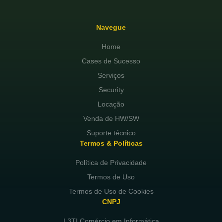
Navegue
Home
Cases de Sucesso
Serviços
Security
Locação
Venda de HW/SW
Suporte técnico
Termos & Políticas
Política de Privacidade
Termos de Uso
Termos de Uso de Cookies
CNPJ
L3TI Comércio em Informática