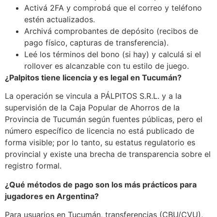
Activá 2FA y comprobá que el correo y teléfono
estén actualizados.
Archivá comprobantes de depósito (recibos de
pago físico, capturas de transferencia).
Leé los términos del bono (si hay) y calculá si el
rollover es alcanzable con tu estilo de juego.
¿Palpitos tiene licencia y es legal en Tucumán?
La operación se vincula a PÁLPITOS S.R.L. y a la
supervisión de la Caja Popular de Ahorros de la
Provincia de Tucumán según fuentes públicas, pero el
número específico de licencia no está publicado de
forma visible; por lo tanto, su estatus regulatorio es
provincial y existe una brecha de transparencia sobre el
registro formal.
¿Qué métodos de pago son los más prácticos para
jugadores en Argentina?
Para usuarios en Tucumán, transferencias (CBU/CVU),