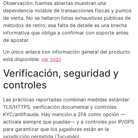
Observación: fuentes abiertas muestran una
dependencia notable de transacciones físicas y puntos
de venta. No se hallaron listas exhaustivas públicas de
métodos de retiro; esa falta de detalle es una brecha
informativa que obliga a confirmar con soporte antes
de apostar.
Un único enlace con información general del producto
está disponible:
ver todo
Verificación, seguridad y
controles
Las prácticas reportadas combinan medidas estándar:
TLS/HTTPS, verificación documental y controles
KYC/antifraude. Hay mención a 2FA como opción —
activala siempre que puedas— y a controles por IP/GPS
para garantizar que los jugadores están en la
jurisdicción permitida (Tucumán).