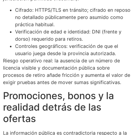
Cifrado: HTTPS/TLS en tránsito; cifrado en reposo
no detallado públicamente pero asumido como
práctica habitual.
Verificación de edad e identidad: DNI (frente y
dorso) requerido para retiros.
Controles geográficos: verificación de que el
usuario juega desde la provincia autorizada.
Riesgo operativo real: la ausencia de un número de
licencia visible y documentación pública sobre
procesos de retiro añade fricción y aumenta el valor de
exigir pruebas antes de mover sumas significativas.
Promociones, bonos y la
realidad detrás de las
ofertas
La información pública es contradictoria respecto a la