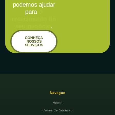
podemos ajudar
para
o
crescimento do
seu negócio
.
CONHEÇA
NOSSOS
SERVIÇOS
Navegue
Home
Cases de Sucesso