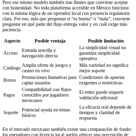
Pero ese mismo modelo también trae límites que conviene aceptar
con honestidad. No toda plataforma accesible en México funciona
con la misma lógica de un operador local con presencia regulatoria
clara. Por eso, más que preguntar si “es buena” o “mala”, conviene
preguntar en qué parte del flujo entrega valor y en cuál exige más
paciencia.
Aspecto
Posible ventaja
Posible limitación
La simplicidad visual no
Entrada sencilla y
Acceso
garantiza simplicidad
navegación directa
operativa
Amplia oferta de juegos y
Más variedad no significa
Catálogo
casino en vivo
mejor soporte
Promociones llamativas para
Condiciones de apuesta
Bonos
captar usuarios
exigentes o restrictivas
Compatibilidad con flujos
El retiro puede requerir
Pagos
conocidos por jugadores
validación adicional
mexicanos
La eficacia real depende de
Potencial ayuda en temas
Soporte
tiempos y claridad de
básicos
respuesta
En el mercado mexicano también existe una comparación de fondo:
los operadores con licencia local suelen ofrecer una percepción de