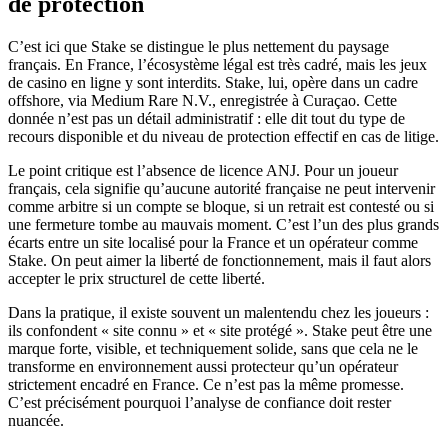
de protection
C’est ici que Stake se distingue le plus nettement du paysage
français. En France, l’écosystème légal est très cadré, mais les jeux
de casino en ligne y sont interdits. Stake, lui, opère dans un cadre
offshore, via Medium Rare N.V., enregistrée à Curaçao. Cette
donnée n’est pas un détail administratif : elle dit tout du type de
recours disponible et du niveau de protection effectif en cas de litige.
Le point critique est l’absence de licence ANJ. Pour un joueur
français, cela signifie qu’aucune autorité française ne peut intervenir
comme arbitre si un compte se bloque, si un retrait est contesté ou si
une fermeture tombe au mauvais moment. C’est l’un des plus grands
écarts entre un site localisé pour la France et un opérateur comme
Stake. On peut aimer la liberté de fonctionnement, mais il faut alors
accepter le prix structurel de cette liberté.
Dans la pratique, il existe souvent un malentendu chez les joueurs :
ils confondent « site connu » et « site protégé ». Stake peut être une
marque forte, visible, et techniquement solide, sans que cela ne le
transforme en environnement aussi protecteur qu’un opérateur
strictement encadré en France. Ce n’est pas la même promesse.
C’est précisément pourquoi l’analyse de confiance doit rester
nuancée.