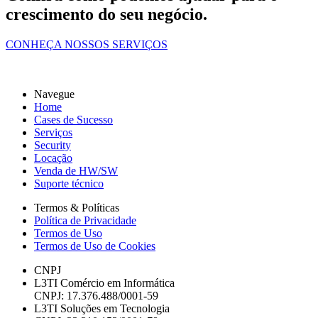
crescimento do seu negócio
.
CONHEÇA NOSSOS SERVIÇOS
Navegue
Home
Cases de Sucesso
Serviços
Security
Locação
Venda de HW/SW
Suporte técnico
Termos & Políticas
Política de Privacidade
Termos de Uso
Termos de Uso de Cookies
CNPJ
L3TI Comércio em Informática
CNPJ: 17.376.488/0001-59
L3TI Soluções em Tecnologia