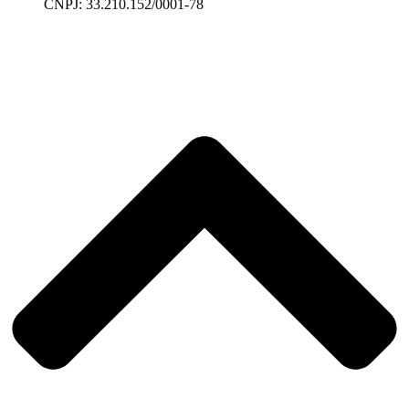
CNPJ: 33.210.152/0001-78