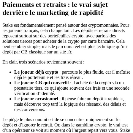
Paiements et retraits : le vrai sujet
derrière le marketing de rapidité
Stake est fondamentalement pensé autour des cryptomonnaies. Pour
les joueurs français, cela change tout. Les dépôts et retraits directs
reposent surtout sur des portefeuilles crypto, avec parfois des
solutions tierces pour acheter de la crypto par carte bancaire. Cela
peut sembler simple, mais le parcours réel est plus technique qu’un
dépôt par CB classique sur un site .fr.
En clair, trois scénarios reviennent souvent :
Le joueur déjà crypto
: parcours le plus fluide, car il maîtrise
déjà le portefeuille et les frais réseau.
Le joueur CB qui convertit
: il achète de la crypto via un
prestataire tiers, ce qui ajoute souvent des frais et une seconde
vérification d’identité.
Le joueur occasionnel
: il pense faire un dépôt « rapide »,
mais découvre trop tard la logique des réseaux, des délais et
des conversions.
Le piège le plus courant est de se concentrer uniquement sur le
dépôt et d’ignorer le retrait. Or, dans le gambling crypto, le vrai test
d’un opérateur se voit au moment où l’argent repart vers vous. Stake