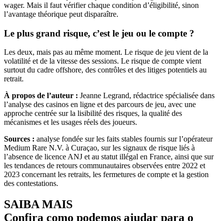
wager. Mais il faut vérifier chaque condition d’éligibilité, sinon
l’avantage théorique peut disparaître.
Le plus grand risque, c’est le jeu ou le compte ?
Les deux, mais pas au même moment. Le risque de jeu vient de la
volatilité et de la vitesse des sessions. Le risque de compte vient
surtout du cadre offshore, des contrôles et des litiges potentiels au
retrait.
À propos de l’auteur :
Jeanne Legrand, rédactrice spécialisée dans
l’analyse des casinos en ligne et des parcours de jeu, avec une
approche centrée sur la lisibilité des risques, la qualité des
mécanismes et les usages réels des joueurs.
Sources :
analyse fondée sur les faits stables fournis sur l’opérateur
Medium Rare N.V. à Curaçao, sur les signaux de risque liés à
l’absence de licence ANJ et au statut illégal en France, ainsi que sur
les tendances de retours communautaires observées entre 2022 et
2023 concernant les retraits, les fermetures de compte et la gestion
des contestations.
SAIBA MAIS
Confira como podemos ajudar para
o