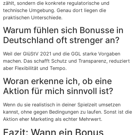
zählt, sondern die konkrete regulatorische und
technische Umgebung. Genau dort liegen die
praktischen Unterschiede.
Warum fühlen sich Bonusse in
Deutschland oft strenger an?
Weil der GlüStV 2021 und die GGL starke Vorgaben
machen. Das schafft Schutz und Transparenz, reduziert
aber Flexibilität und Tempo.
Woran erkenne ich, ob eine
Aktion für mich sinnvoll ist?
Wenn du sie realistisch in deiner Spielzeit umsetzen
kannst, ohne gegen Bedingungen zu laufen. Sonst ist die
Aktion eher Marketing als echter Mehrwert.
Fazit: Wann ein Bonus