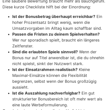
Eine saubere Bewertung braucht mehr als Bauchgefühl.
Diese kurze Checkliste hilft bei der Einordnung:
Ist der Bonusbetrag überhaupt erreichbar?
Ein
hoher Prozentsatz bringt wenig, wenn die
Umsatzvorgaben im Alltag kaum schaffbar sind.
Passen die Fristen zu deinem Spielverhalten?
Wer nur sporadisch spielt, braucht ein längeres
Zeitfenster.
Sind die erlaubten Spiele sinnvoll?
Wenn der
Bonus nur auf Titel anwendbar ist, die du ohnehin
nicht spielst, sinkt der Nutzwert stark.
Ist der Einsatzrahmen realistisch?
Kleine
Maximal-Einsätze können die Flexibilität
begrenzen, selbst wenn der Bonus großzügig
aussieht.
Ist die Auszahlung nachverfolgbar?
Ein gut
strukturierter Bonusbereich ist oft mehr wert als
eine laute Werbeformulierung.