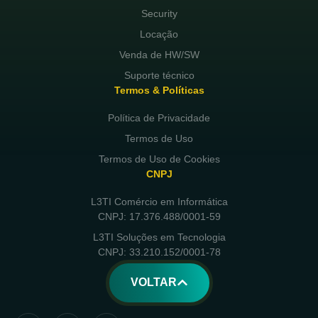
Security
Locação
Venda de HW/SW
Suporte técnico
Termos & Políticas
Política de Privacidade
Termos de Uso
Termos de Uso de Cookies
CNPJ
L3TI Comércio em Informática
CNPJ: 17.376.488/0001-59
L3TI Soluções em Tecnologia
CNPJ: 33.210.152/0001-78
VOLTAR