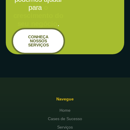
para
o
crescimento do
seu negócio
.
CONHEÇA
NOSSOS
SERVIÇOS
Navegue
Home
Cases de Sucesso
Serviços