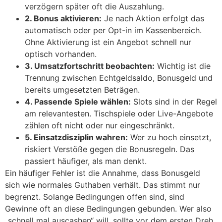
verzögern später oft die Auszahlung.
2. Bonus aktivieren:
Je nach Aktion erfolgt das
automatisch oder per Opt-in im Kassenbereich.
Ohne Aktivierung ist ein Angebot schnell nur
optisch vorhanden.
3. Umsatzfortschritt beobachten:
Wichtig ist die
Trennung zwischen Echtgeldsaldo, Bonusgeld und
bereits umgesetzten Beträgen.
4. Passende Spiele wählen:
Slots sind in der Regel
am relevantesten. Tischspiele oder Live-Angebote
zählen oft nicht oder nur eingeschränkt.
5. Einsatzdisziplin wahren:
Wer zu hoch einsetzt,
riskiert Verstöße gegen die Bonusregeln. Das
passiert häufiger, als man denkt.
Ein häufiger Fehler ist die Annahme, dass Bonusgeld
sich wie normales Guthaben verhält. Das stimmt nur
begrenzt. Solange Bedingungen offen sind, sind
Gewinne oft an diese Bedingungen gebunden. Wer also
„schnell mal auscashen“ will, sollte vor dem ersten Dreh