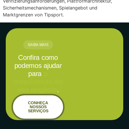
Verifizierungsanforderungen, Plattformarchitektur,
Sicherheitsmechanismen, Spielangebot und
Marktgrenzen von Tipsport.
SAIBA MAIS
Confira como
podemos ajudar
para
o
crescimento do
seu negócio
.
CONHEÇA
NOSSOS
SERVIÇOS