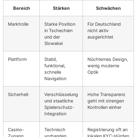
Bereich
Stärken
Schwächen
Marktrolle
Starke Position
Für Deutschland
in Tschechien
nicht aktiv
und der
ausgerichtet
Slowakei
Plattform
Stabil,
Nüchternes Design,
funktional,
wenig moderne
schnelle
Optik
Navigation
Sicherheit
Verschlüsselung
Hohe Transparenz
und staatliche
geht mit strengen
Spielerschutz-
Kontrollen einher
Integration
Casino-
Technisch
Registrierung oft an
Zugang
vorhanden
lokalen KYC-Hürden