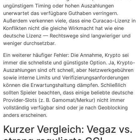
ungünstigem Timing oder hohen Auszahlungen
unerwartet das verfügbare Guthaben verringern.
Außerdem verkennen viele, dass eine Curacao-Lizenz in
Konflikten nicht die gleiche Wirkmacht hat wie eine
deutsche Lizenz — Rechtswege sind langwieriger und
weniger durchsetzbar.
Ein weiterer häufiger Fehler: Die Annahme, Krypto sei
immer die schnellste und günstigste Option. Ja, Krypto-
Auszahlungen sind oft schnell, aber Netzwerkgebühren
sowie interne Limits und Verifizierungsanforderungen
können die Erwartungshaltung dämpfen. Schließlich
sollten Spieler beachten, dass einige beliebte deutsche
Provider-Slots (z. B. Gamomat/Merkur) nicht immer
vollständig verfügbar sind oder je nach Geoblocking
anders erscheinen.
Kurzer Vergleich: Vegaz vs.