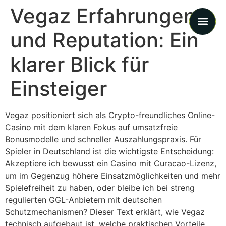
Vegaz Erfahrungen
und Reputation: Ein
Cases 
klarer Blick für
Einsteiger
Vegaz positioniert sich als Crypto-freundliches Online-
Casino mit dem klaren Fokus auf umsatzfreie
Bonusmodelle und schneller Auszahlungspraxis. Für
Spieler in Deutschland ist die wichtigste Entscheidung:
Akzeptiere ich bewusst ein Casino mit Curacao-Lizenz,
um im Gegenzug höhere Einsatzmöglichkeiten und mehr
Spielefreiheit zu haben, oder bleibe ich bei streng
regulierten GGL-Anbietern mit deutschen
Schutzmechanismen? Dieser Text erklärt, wie Vegaz
technisch aufgebaut ist, welche praktischen Vorteile