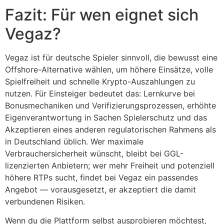
Fazit: Für wen eignet sich
Vegaz?
Vegaz ist für deutsche Spieler sinnvoll, die bewusst eine
Offshore-Alternative wählen, um höhere Einsätze, volle
Spielfreiheit und schnelle Krypto-Auszahlungen zu
nutzen. Für Einsteiger bedeutet das: Lernkurve bei
Bonusmechaniken und Verifizierungsprozessen, erhöhte
Eigenverantwortung in Sachen Spielerschutz und das
Akzeptieren eines anderen regulatorischen Rahmens als
in Deutschland üblich. Wer maximale
Verbrauchersicherheit wünscht, bleibt bei GGL-
lizenzierten Anbietern; wer mehr Freiheit und potenziell
höhere RTPs sucht, findet bei Vegaz ein passendes
Angebot — vorausgesetzt, er akzeptiert die damit
verbundenen Risiken.
Wenn du die Plattform selbst ausprobieren möchtest,