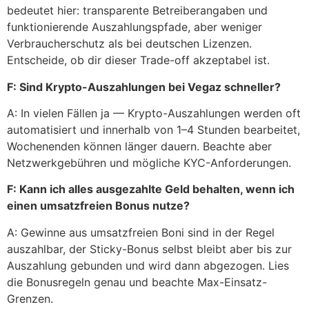
bedeutet hier: transparente Betreiberangaben und
funktionierende Auszahlungspfade, aber weniger
Verbraucherschutz als bei deutschen Lizenzen.
Entscheide, ob dir dieser Trade-off akzeptabel ist.
F: Sind Krypto-Auszahlungen bei Vegaz schneller?
A: In vielen Fällen ja — Krypto-Auszahlungen werden oft
automatisiert und innerhalb von 1–4 Stunden bearbeitet,
Wochenenden können länger dauern. Beachte aber
Netzwerkgebühren und mögliche KYC-Anforderungen.
F: Kann ich alles ausgezahlte Geld behalten, wenn ich
einen umsatzfreien Bonus nutze?
A: Gewinne aus umsatzfreien Boni sind in der Regel
auszahlbar, der Sticky-Bonus selbst bleibt aber bis zur
Auszahlung gebunden und wird dann abgezogen. Lies
die Bonusregeln genau und beachte Max-Einsatz-
Grenzen.